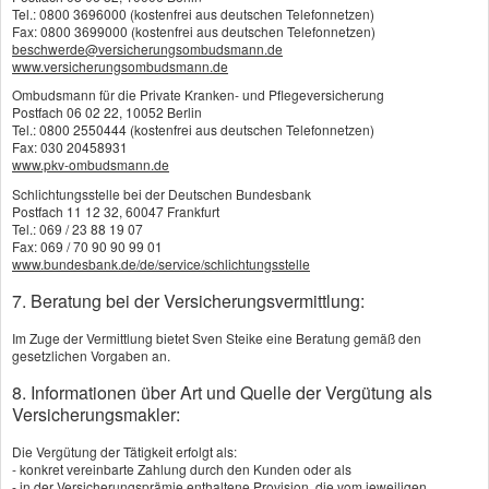
wir Ihnen alle Benachrichtigungen und
Tel.: 0800 3696000 (kostenfrei aus deutschen Telefonnetzen)
Fax: 0800 3699000 (kostenfrei aus deutschen Telefonnetzen)
Informationen schriftlich. Sofern wir Ihrem
beschwerde@versicherungsombudsmann.de
Anliegen nicht oder nicht vollständig
www.versicherungsombudsmann.de
nachkommen können, erläutern wir Ihnen die
Ombudsmann für die Private Kranken- und Pflegeversicherung
Postfach 06 02 22, 10052 Berlin
Gründe hierfür und weisen Sie auf etwaig
Tel.: 0800 2550444 (kostenfrei aus deutschen Telefonnetzen)
bestehende Möglichkeiten hin, wie Sie Ihr
Fax: 030 20458931
www.pkv-ombudsmann.de
Anliegen weiter verfolgen können.
Schlichtungsstelle bei der Deutschen Bundesbank
Postfach 11 12 32, 60047 Frankfurt
Tel.: 069 / 23 88 19 07
Seite teilen:
Fax: 069 / 70 90 90 99 01
www.bundesbank.de/de/service/schlichtungsstelle
7. Beratung bei der Versicherungsvermittlung:
Im Zuge der Vermittlung bietet Sven Steike eine Beratung gemäß den
gesetzlichen Vorgaben an.
8. Informationen über Art und Quelle der Vergütung als
Versicherungsmakler:
Impressum
Die Vergütung der Tätigkeit erfolgt als:
Rechtliche Hinweise
- konkret vereinbarte Zahlung durch den Kunden oder als
- in der Versicherungsprämie enthaltene Provision, die vom jeweiligen