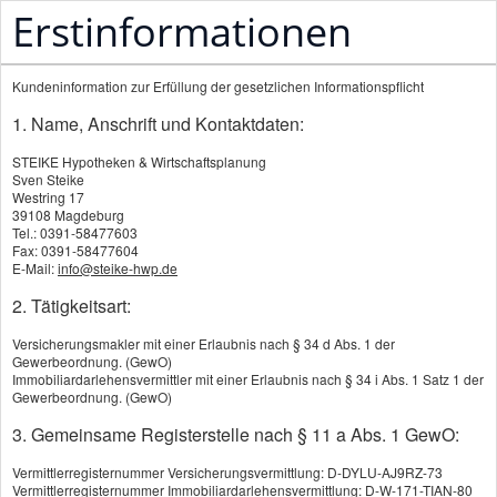
Erstinformationen
STEIKE Hypotheken & Wirtschaftsplanung
Kundeninformation zur Erfüllung der gesetzlichen Informationspflicht
Ihr kompetenter Partner in der Pflegevorsorge
1. Name, Anschrift und Kontaktdaten:
STEIKE Hypotheken & Wirtschaftsplanung
Sven Steike
Westring 17
39108 Magdeburg
Sie sind nicht zufrieden mit unserer
Tel.: 0391-58477603
Fax: 0391-58477604
Tätigkeit?
E-Mail:
info@steike-hwp.de
2. Tätigkeitsart:
Falls Sie einmal nicht mit unserer Tätigkeit
zufrieden sein sollten, haben Sie die
Versicherungsmakler mit einer Erlaubnis nach § 34 d Abs. 1 der
Gewerbeordnung. (GewO)
Möglichkeit, eine Beschwerde bei uns
Immobiliardarlehensvermittler mit einer Erlaubnis nach § 34 i Abs. 1 Satz 1 der
einzureichen. Die Beschwerde kann schriftlich
Gewerbeordnung. (GewO)
per Brief, per E-Mail oder per Fax erfolgen. Sie
3. Gemeinsame Registerstelle nach § 11 a Abs. 1 GewO:
können dazu die im Impressum genannten
Vermittlerregisternummer Versicherungsvermittlung: D-DYLU-AJ9RZ-73
Adress- und Kontaktdaten verwenden.
Vermittlerregisternummer Immobiliardarlehensvermittlung: D-W-171-TIAN-80