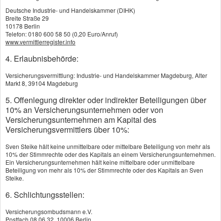
Erhalten wir von Ihnen eine Beschwerde,
Deutsche Industrie- und Handelskammer (DIHK)
Breite Straße 29
bestätigen wir Ihnen unverzüglich deren
10178 Berlin
Eingang und unterrichten Sie über das
Telefon: 0180 600 58 50 (0,20 Euro/Anruf)
www.vermittlerregister.info
Verfahren der Beschwerdebearbeitung sowie
4. Erlaubnisbehörde:
die ungefähre Bearbeitungszeit. Sollten wir
feststellen, dass Ihre Beschwerde einen
Versicherungsvermittlung: Industrie- und Handelskammer Magdeburg, Alter
Gegenstand betrifft, für den wir nicht zuständig
Markt 8, 39104 Magdeburg
sind, informieren wir Sie umgehend hierüber
5. Offenlegung direkter oder indirekter Beteiligungen über
und teilen Ihnen, soweit uns dies möglich ist,
10% an Versicherungsunternehmen oder von
Versicherungsunternehmen am Kapital des
die zuständige Stelle mit.
Versicherungsvermittlers über 10%:
Wir werden Ihre Beschwerde umfassend
Sven Steike hält keine unmittelbare oder mittelbare Beteiligung von mehr als
prüfen und uns bemühen, diese
10% der Stimmrechte oder des Kapitals an einem Versicherungsunternehmen.
Ein Versicherungsunternehmen hält keine mittelbare oder unmittelbare
schnellstmöglich zu beantworten. Sollte dies
Beteiligung von mehr als 10% der Stimmrechte oder des Kapitals an Sven
einmal nicht möglich sein, unterrichten wir Sie
Steike.
über die Gründe der Verzögerung und darüber,
6. Schlichtungsstellen:
wann die Prüfung voraussichtlich
Versicherungsombudsmann e.V.
abgeschlossen sein wird. Auf Wunsch erteilen
Postfach 08 06 32, 10006 Berlin