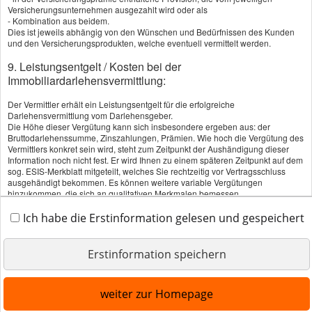
Versicherungsunternehmen ausgezahlt wird oder als
Datenschutz
- Kombination aus beidem.
Dies ist jeweils abhängig von den Wünschen und Bedürfnissen des Kunden
und den Versicherungsprodukten, welche eventuell vermittelt werden.
Erstinformation
9. Leistungsentgelt / Kosten bei der
Immobiliardarlehensvermittlung:
Beschwerden
Der Vermittler erhält ein Leistungsentgelt für die erfolgreiche
Cookies
Darlehensvermittlung vom Darlehensgeber.
Die Höhe dieser Vergütung kann sich insbesondere ergeben aus: der
Diese Website verwendet Cookies. Einige Cookies sind
Bruttodarlehenssumme, Zinszahlungen, Prämien. Wie hoch die Vergütung des
für den Betrieb der Website unbedingt erforderlich.
Vermittlers konkret sein wird, steht zum Zeitpunkt der Aushändigung dieser
Vertrag widerrufen
Information noch nicht fest. Er wird Ihnen zu einem späteren Zeitpunkt auf dem
Andere Cookies sind optional und erweitern den
sog. ESIS-Merkblatt mitgeteilt, welches Sie rechtzeitig vor Vertragsschluss
Funktionsumfang. Sie können Ihre Einwilligung
ausgehändigt bekommen. Es können weitere variable Vergütungen
hinzukommen, die sich an qualitativen Merkmalen bemessen.
jederzeit widerrufen. Nähere Informationen finden Sie
in der
Datenschutzerklärung
.
10. Produktauswahlpalette bei der
Ich habe die Erstinformation gelesen und gespeichert
Immobiliardarlehensvermittlung:
alle Cookies erlauben
Erstinformation speichern
Der Vermittler wird unabhängig tätig.
11. Beratung bei der Immobiliardarlehensvermittlung:
nur notwendige Cookies
weiter zur Homepage
Die Tätigkeit als Immobiliardarlehensvermittler beinhaltet auch Beratung.