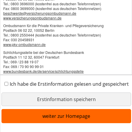
Tel.: 0800 3696000 (kostenfrei aus deutschen Telefonnetzen)
Fax: 0800 3699000 (kostenfrei aus deutschen Telefonnetzen)
Erstinformation
beschwerde@versicherungsombudsmann.de
www.versicherungsombudsmann.de
Beschwerden
Ombudsmann für die Private Kranken- und Pflegeversicherung
Postfach 06 02 22, 10052 Berlin
Tel.: 0800 2550444 (kostenfrei aus deutschen Telefonnetzen)
Cookies
Fax: 030 20458931
www.pkv-ombudsmann.de
Diese Website verwendet Cookies. Einige Cookies sind
Schlichtungsstelle bei der Deutschen Bundesbank
für den Betrieb der Website unbedingt erforderlich.
Vertrag widerrufen
Postfach 11 12 32, 60047 Frankfurt
Andere Cookies sind optional und erweitern den
Tel.: 069 / 23 88 19 07
Fax: 069 / 70 90 90 99 01
Funktionsumfang. Sie können Ihre Einwilligung
www.bundesbank.de/de/service/schlichtungsstelle
jederzeit widerrufen. Nähere Informationen finden Sie
7. Beratung bei der Versicherungsvermittlung:
in der
Datenschutzerklärung
.
Ich habe die Erstinformation gelesen und gespeichert
Im Zuge der Vermittlung bietet Sven Steike eine Beratung gemäß den
gesetzlichen Vorgaben an.
alle Cookies erlauben
Erstinformation speichern
8. Informationen über Art und Quelle der Vergütung als
Versicherungsmakler:
nur notwendige Cookies
weiter zur Homepage
Die Vergütung der Tätigkeit erfolgt als:
weitere Einstellungen
- konkret vereinbarte Zahlung durch den Kunden oder als
- in der Versicherungsprämie enthaltene Provision, die vom jeweiligen