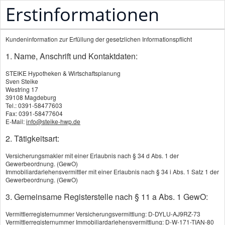
Erstinformationen
STEIKE Hypotheken & Wirtschaftsplanung
Kundeninformation zur Erfüllung der gesetzlichen Informationspflicht
Ihr kompetenter Partner in der Pflegevorsorge
1. Name, Anschrift und Kontaktdaten:
STEIKE Hypotheken & Wirtschaftsplanung
Sven Steike
Westring 17
39108 Magdeburg
Pflegevorsorge - Kompentenz schafft Sicherheit und
Tel.: 0391-58477603
Vertrauen
Fax: 0391-58477604
E-Mail:
info@steike-hwp.de
2. Tätigkeitsart:
Versicherungsmakler mit einer Erlaubnis nach § 34 d Abs. 1 der
Gewerbeordnung. (GewO)
Die Zahl der Pflegebedürftigen steigt bis zum
Immobiliardarlehensvermittler mit einer Erlaubnis nach § 34 i Abs. 1 Satz 1 der
Jahr 2060 auf 7,5 Millionen an. Dies ermittelte
Gewerbeordnung. (GewO)
der Barmer Pflegereport 2021. Hier wird aber
3. Gemeinsame Registerstelle nach § 11 a Abs. 1 GewO:
nur eine mittlere Steigerung angenommen.
Vermittlerregisternummer Versicherungsvermittlung: D-DYLU-AJ9RZ-73
Vermittlerregisternummer Immobiliardarlehensvermittlung: D-W-171-TIAN-80